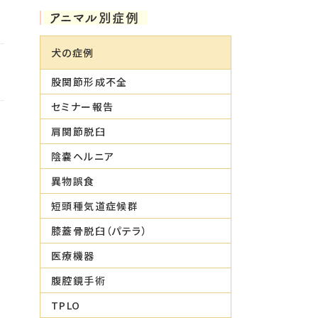
アニマル別症例
犬の症例
股関節形成不全
セミナー報告
肩関節脱臼
陰嚢ヘルニア
異物誤食
短頭種気道症候群
膝蓋骨脱臼（パテラ）
医療機器
腹腔鏡手術
TPLO