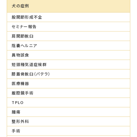
犬の症例
股関節形成不全
セミナー報告
肩関節脱臼
陰嚢ヘルニア
異物誤食
短頭種気道症候群
膝蓋骨脱臼（パテラ）
医療機器
腹腔鏡手術
TPLO
腫瘍
整形外科
手術