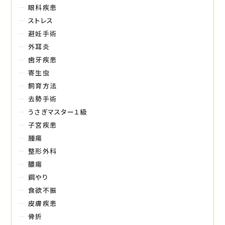
眼科疾患
ストレス
避妊手術
外耳炎
歯牙疾患
寄生虫
飼育方法
去勢手術
うさぎマスター１級
子宮疾患
腫瘍
整形外科
膿瘍
餌やり
食欲不振
皮膚疾患
骨折