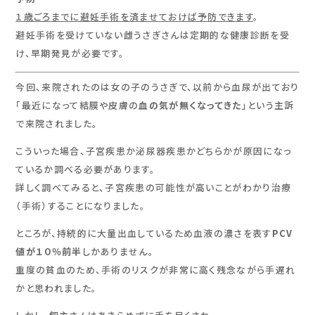
１歳ごろまでに避妊手術を済ませておけば予防できます
。
避妊手術を受けていない雌うさぎさんは定期的な健康診断を受
け、早期発見が必要です。
今回、来院されたのは女の子のうさぎで、以前から血尿が出ており
「最近になって結膜や皮膚の
血の気が無くなってきた
」という主訴
で来院されました。
こういった場合、子宮疾患か泌尿器疾患かどちらかが原因になっ
ているか調べる必要があります。
詳しく調べてみると、子宮疾患の可能性が高いことがわかり治療
（手術）することになりました。
ところが、持続的に大量出血しているため血液の濃さを表す
PCV
値が１０％前半
しかありません。
重度の貧血のため、手術のリスクが非常に高く残念ながら手遅れ
かと思われました。